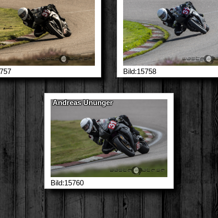
5757
Bild:15758
Andreas Ununger
Bild:15760