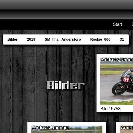
Start
Bilder
2019
SM_final_Anderstorp
Rookie_600
31
Andreas Unun
Bild:15753
Andreas Ununger
Andr