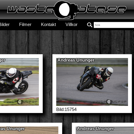
Bilder
Filmer
Kontakt
Villkor
ger
Andreas Ununger
Bild:15754
eas Ununger
Andreas Ununger