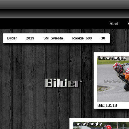
Start
Bilder
2019
SM_Sviesta
Rookie_600
30
Lasse Jangby
Bild:13518
Lasse Jangby