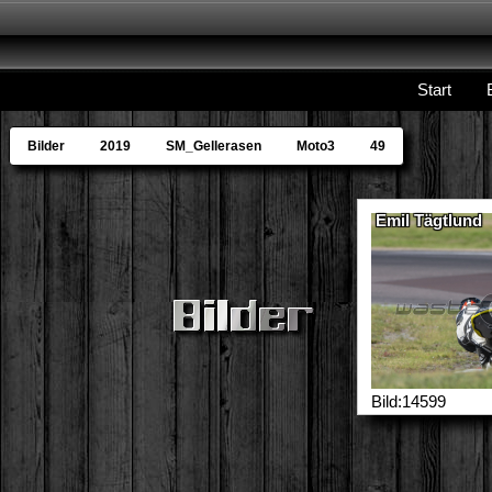
Start
Bilder
2019
SM_Gellerasen
Moto3
49
Emil Tägtlund
Bild:14599